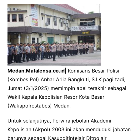
c
i
a
e
t
t
b
t
s
o
e
A
o
r
p
k
p
Medan.Matalensa.co.id
| Komisaris Besar Polisi
(Kombes Pol) Anhar Arlia Rangkuti, S.I.K pagi tadi,
Jumat (3/1/2025) memimpin apel terakhir sebagai
Wakil Kepala Kepolisian Resor Kota Besar
(Wakapolrestabes) Medan.
Untuk selanjutnya, Perwira jebolan Akademi
Kepolisian (Akpol) 2003 ini akan menduduki jabatan
barunya sebagai Kasubditintelair Ditpolair