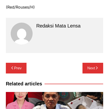
(Red/Rouses/H)
Redaksi Mata Lensa
Navigasi
Prev
Next
pos
Related articles