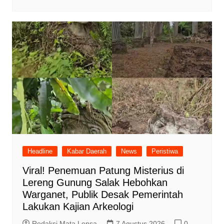
Headline
Kabar Daerah
News
Peristiwa
Viral! Penemuan Patung Misterius di
Lereng Gunung Salak Hebohkan
Warganet, Publik Desak Pemerintah
Lakukan Kajian Arkeologi
Redaksi Mata Lensa
7 Agustus 2026
0