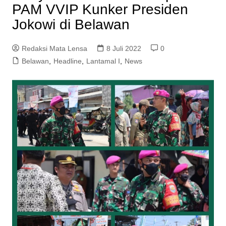
PAM VVIP Kunker Presiden
Jokowi di Belawan
Redaksi Mata Lensa
8 Juli 2022
0
Belawan
,
Headline
,
Lantamal I
,
News