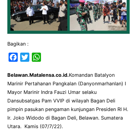
Bagikan :
F
T
W
a
w
h
Belawan.Matalensa.co.id.
Komandan Batalyon
c
i
a
Marinir Pertahanan Pangkalan (Danyonmarhanlan) I
e
t
t
Mayor Marinir Indra Fauzi Umar selaku
b
t
s
Dansubsatgas Pam VVIP di wilayah Bagan Deli
o
e
A
pimpin pasukan pengaman kunjungan Presiden RI H.
o
r
p
Ir. Joko Widodo di Bagan Deli, Belawan. Sumatera
k
p
Utara. Kamis (07/7/22).