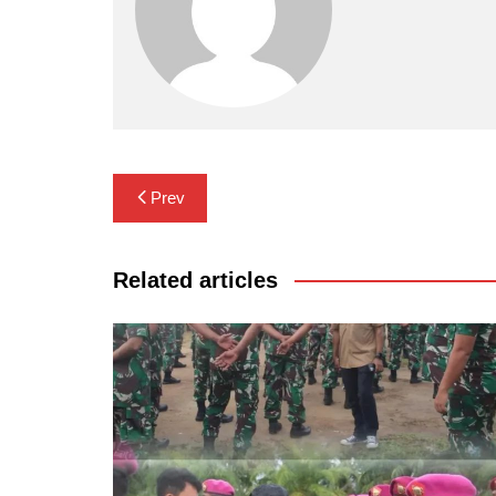
Navigasi
Prev
pos
Related articles