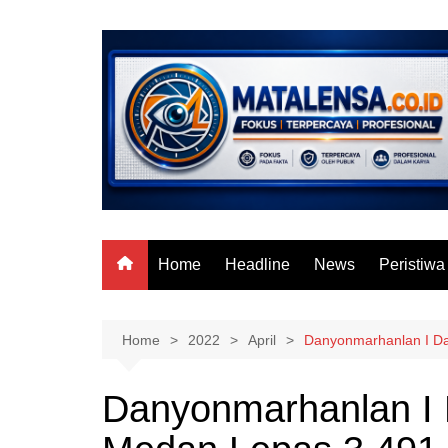
Skip
to
content
Home
Headline
News
Peristiwa
Home
2022
April
Danyonmarhanlan I Da
Danyonmarhanlan I 