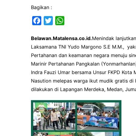
Bagikan :
F
T
W
a
w
h
Belawan.Matalensa.co.id.
Menindak lanjutkan
c
i
a
Laksamana TNI Yudo Margono S.E M.M., yakni
e
t
t
Pertahanan dan keamanan negara menuju sin
b
t
s
Marinir Pertahanan Pangkalan (Yonmarhanlan)
o
e
A
Indra Fauzi Umar bersama Unsur FKPD Kota 
o
r
p
Nasution melepas warga ikut mudik gratis di
k
p
dilakukan di Lapangan Merdeka, Medan, Juma