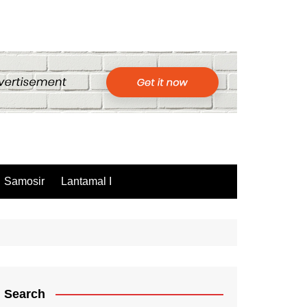
Samosir
Lantamal I
Search