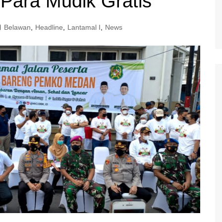
Para Mudik Gratis
Belawan
,
Headline
,
Lantamal I
,
News