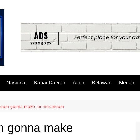
Nasional
Kabar Daerah
Aceh
Belawan
Medan
museum gonna make memorandum
um gonna make