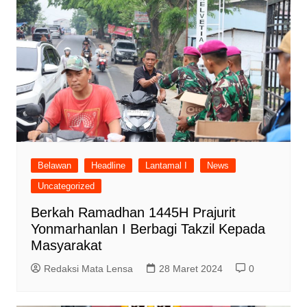
Belawan
Headline
Lantamal I
News
Uncategorized
Berkah Ramadhan 1445H Prajurit
Yonmarhanlan I Berbagi Takzil Kepada
Masyarakat
Redaksi Mata Lensa
28 Maret 2024
0