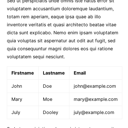
Sed ut perspiciatis unde omnis iste natus error sit
voluptatem accusantium doloremque laudantium,
totam rem aperiam, eaque ipsa quae ab illo
inventore veritatis et quasi architecto beatae vitae
dicta sunt explicabo. Nemo enim ipsam voluptatem
quia voluptas sit aspernatur aut odit aut fugit, sed
quia consequuntur magni dolores eos qui ratione
voluptatem sequi nesciunt.
Firstname
Lastname
Email
John
Doe
john@example.com
Mary
Moe
mary@example.com
July
Dooley
july@example.com