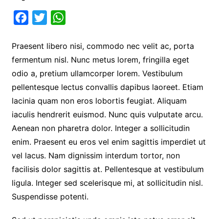
F
T
W
a
w
h
Praesent libero nisi, commodo nec velit ac, porta
c
i
a
fermentum nisl. Nunc metus lorem, fringilla eget
e
t
t
odio a, pretium ullamcorper lorem. Vestibulum
b
t
s
pellentesque lectus convallis dapibus laoreet. Etiam
o
e
A
lacinia quam non eros lobortis feugiat. Aliquam
o
r
p
iaculis hendrerit euismod. Nunc quis vulputate arcu.
k
p
Aenean non pharetra dolor. Integer a sollicitudin
enim. Praesent eu eros vel enim sagittis imperdiet ut
vel lacus. Nam dignissim interdum tortor, non
facilisis dolor sagittis at. Pellentesque at vestibulum
ligula. Integer sed scelerisque mi, at sollicitudin nisl.
Suspendisse potenti.