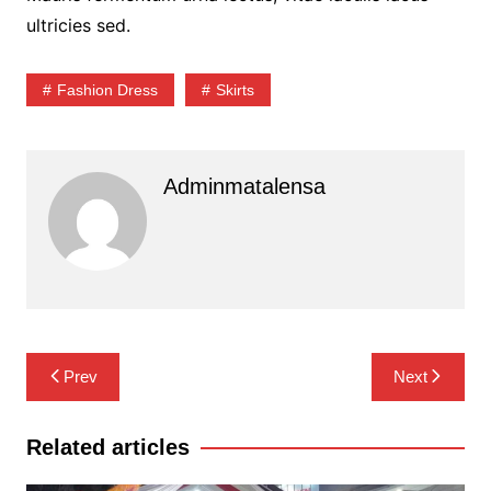
ultricies sed.
Fashion Dress
Skirts
Adminmatalensa
Navigasi
Prev
Next
pos
Related articles