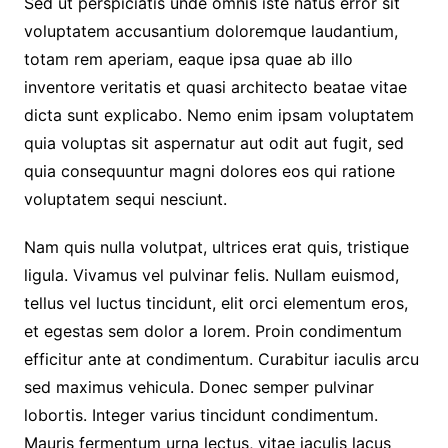
Sed ut perspiciatis unde omnis iste natus error sit
voluptatem accusantium doloremque laudantium,
totam rem aperiam, eaque ipsa quae ab illo
inventore veritatis et quasi architecto beatae vitae
dicta sunt explicabo. Nemo enim ipsam voluptatem
quia voluptas sit aspernatur aut odit aut fugit, sed
quia consequuntur magni dolores eos qui ratione
voluptatem sequi nesciunt.
Nam quis nulla volutpat, ultrices erat quis, tristique
ligula. Vivamus vel pulvinar felis. Nullam euismod,
tellus vel luctus tincidunt, elit orci elementum eros,
et egestas sem dolor a lorem. Proin condimentum
efficitur ante at condimentum. Curabitur iaculis arcu
sed maximus vehicula. Donec semper pulvinar
lobortis. Integer varius tincidunt condimentum.
Mauris fermentum urna lectus, vitae iaculis lacus