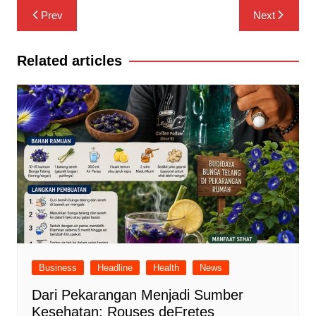
Navigasi
Prev
Next
pos
Related articles
Business
Headline
Health
News
Dari Pekarangan Menjadi Sumber
Kesehatan: Rouses deFretes