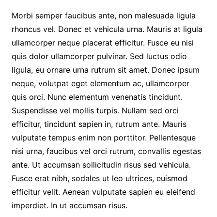
a
w
h
Morbi semper faucibus ante, non malesuada ligula
c
i
a
rhoncus vel. Donec et vehicula urna. Mauris at ligula
e
t
t
ullamcorper neque placerat efficitur. Fusce eu nisi
b
t
s
quis dolor ullamcorper pulvinar. Sed luctus odio
o
e
A
ligula, eu ornare urna rutrum sit amet. Donec ipsum
o
r
p
neque, volutpat eget elementum ac, ullamcorper
k
p
quis orci. Nunc elementum venenatis tincidunt.
Suspendisse vel mollis turpis. Nullam sed orci
efficitur, tincidunt sapien in, rutrum ante. Mauris
vulputate tempus enim non porttitor. Pellentesque
nisi urna, faucibus vel orci rutrum, convallis egestas
ante. Ut accumsan sollicitudin risus sed vehicula.
Fusce erat nibh, sodales ut leo ultrices, euismod
efficitur velit. Aenean vulputate sapien eu eleifend
imperdiet. In ut accumsan risus.