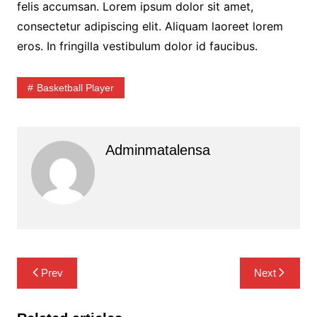
felis accumsan. Lorem ipsum dolor sit amet,
consectetur adipiscing elit. Aliquam laoreet lorem
eros. In fringilla vestibulum dolor id faucibus.
Basketball Player
Adminmatalensa
Navigasi
Prev
Next
pos