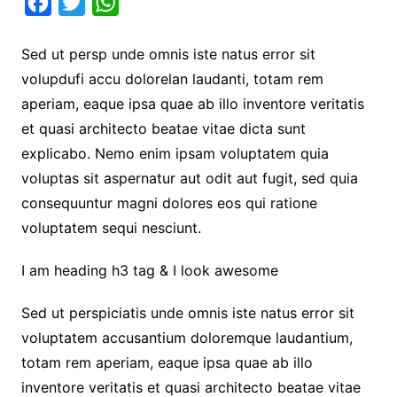
F
T
W
a
w
h
Sed ut persp unde omnis iste natus error sit
c
i
a
volupdufi accu dolorelan laudanti, totam rem
e
t
t
aperiam, eaque ipsa quae ab illo inventore veritatis
b
t
s
et quasi architecto beatae vitae dicta sunt
o
e
A
explicabo. Nemo enim ipsam voluptatem quia
o
r
p
voluptas sit aspernatur aut odit aut fugit, sed quia
k
p
consequuntur magni dolores eos qui ratione
voluptatem sequi nesciunt.
I am heading h3 tag & I look awesome
Sed ut perspiciatis unde omnis iste natus error sit
voluptatem accusantium doloremque laudantium,
totam rem aperiam, eaque ipsa quae ab illo
inventore veritatis et quasi architecto beatae vitae