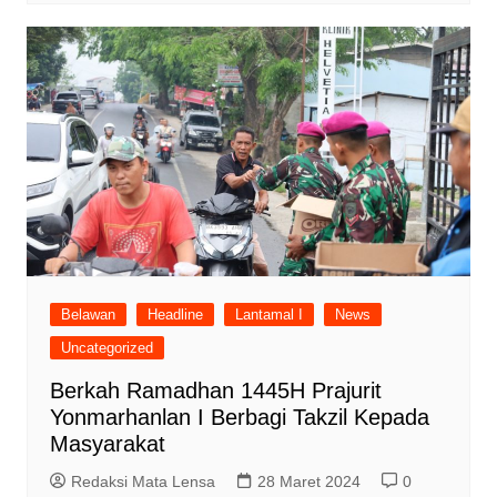
Belawan
Headline
Lantamal I
News
Uncategorized
Berkah Ramadhan 1445H Prajurit
Yonmarhanlan I Berbagi Takzil Kepada
Masyarakat
Redaksi Mata Lensa
28 Maret 2024
0