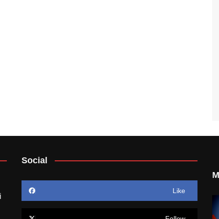
Social
M
Like
i
Follow