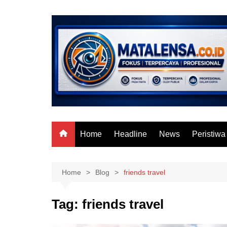
Skip
to
content
Home
Headline
News
Peristiwa
Home
Blog
friends travel
Tag:
friends travel