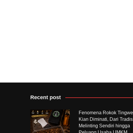
Recent post
Fenomena Rokok Tingwe
Kian Diminati, Dari Tradis
Melinting Sendiri hingga
Peluang Usaha UMKM