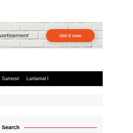
Samosir
Lantamal I
Search